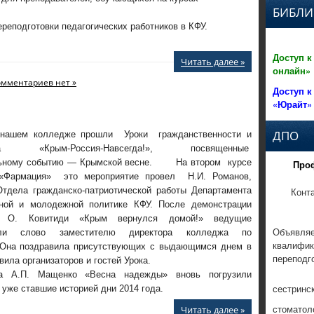
БИБЛИ
ереподготовки педагогических работников в КФУ.
Доступ к
Читать далее »
онлайн»
омментариев нет »
Доступ к
«Юрайт»
ДПО
 нашем колледже прошли Уроки гражданственности и
зма «Крым-Россия-Навсегда!», посвященные
льному событию — Крымской весне. На втором курсе
Про
 «Фармация» это мероприятие провел Н.И. Романов,
Конт
Отдела гражданско-патриотической работы Департамента
ной и молодежной политике КФУ. После демонстрации
а О. Ковитиди «Крым вернулся домой!» ведущие
Объявляе
вили слово заместителю директора колледжа по
квалифик
. Она поздравила присутствующих с выдающимся днем в
переподг
вила организаторов и гостей Урока.
ма А.П. Мащенко «Весна надежды» вновь погрузили
сестринс
уже ставшие историей дни 2014 года.
стоматол
Читать далее »