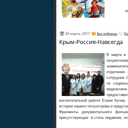
п
30 марта, 2017
Без рубрики
К
Крым-Россия-Навсегда
В марте в
патриоти
знаменате
отделения
сотрудник 
по социаль
видеоклип
предоста
воспитательной работе Елене Кучер
истории нашего полуострова и предста
Фрагменты документального филь
присутствующих в столь недавние, но 