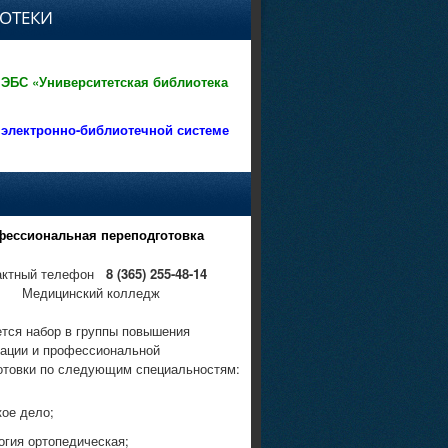
ОТЕКИ
 ЭБС «Университетская библиотека
 электронно-библиотечной системе
фессиональная переподготовка
актный телефон
8 (365) 255-48-14
Медицинский колледж
тся набор в группы повышения
ации и профессиональной
отовки по следующим специальностям:
кое дело;
огия ортопедическая;