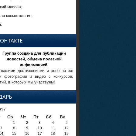
кий массаж;
кая косметология;
.
КОНТАКТЕ
Группа создана для публикации
новостей, обмена полезной
информацией.
 нашими достижениями и конечно же
м фотографии и видео с конкурсов,
тий, в которых мы участвуем!
ДАРЬ
017
т
Ср
Чт
Пт
Сб
Вс
1
2
3
4
5
7
8
9
10
11
12
14
15
16
17
18
19