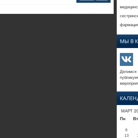
медицинс
сестринс
фармация
МЫ В 
Делимся
публикуе
мероприя
КАЛЕН
МАРТ 2
Пн
В
6
13