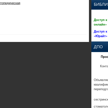
топедическая
БИБЛИ
Доступ к
онлайн»
Доступ к
«Юрайт»
ДПО
Про
Конт
Объявляе
квалифик
переподг
сестринс
стоматол