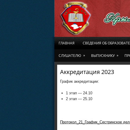
ГЛАВНАЯ
СВЕДЕНИЯ ОБ ОБРАЗОВАТ
»
»
СЛУШАТЕЛЮ
ВЫПУСКНИКУ
ПР
Аккредитация 2023
График аккредитации:
1 этап — 24.10
2 этап — 25.10
Протокол_21_График_Сестринское дел