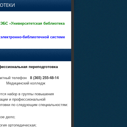
ОТЕКИ
 ЭБС «Университетская библиотека
 электронно-библиотечной системе
фессиональная переподготовка
актный телефон
8 (365) 255-48-14
Медицинский колледж
тся набор в группы повышения
ации и профессиональной
отовки по следующим специальностям:
кое дело;
огия ортопедическая;