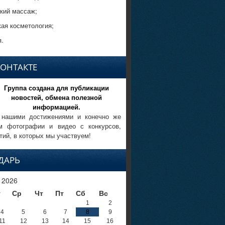
кий массаж;
кая косметология;
.
КОНТАКТЕ
Группа создана для публикации
новостей, обмена полезной
информацией.
 нашими достижениями и конечно же
м фотографии и видео с конкурсов,
тий, в которых мы участвуем!
ДАРЬ
 2026
т
Ср
Чт
Пт
Сб
Вс
1
2
4
5
6
7
8
9
11
12
13
14
15
16