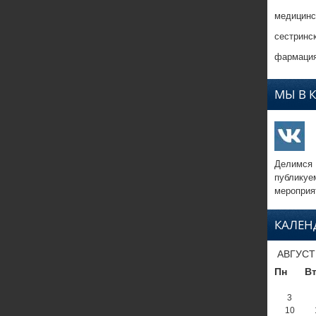
медицинс
сестринс
фармация
МЫ В 
Делимся
публикуе
мероприя
КАЛЕН
АВГУСТ
Пн
В
3
10