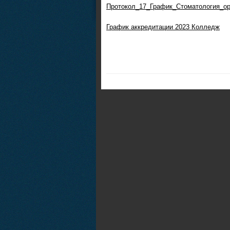
Протокол_17_График_Стоматология_ор
График аккредитации 2023 Колледж