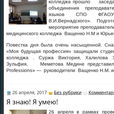
колледжа прошло заседан
объединения преподават
языков СПО ФГАО
В.И.Вернадского». Подго
мероприятие преподавател
медицинского колледжа Ващенко Н.М и Юрьев
Повестка дня была очень насыщенной. Сна
«Моя будущая профессия» защищали студе
колледжа . Суржа Виктория, Халилова Э
Зульфия, Меметова Медине представили
Professions» — руководители Ващенко Н.М. и
26 апреля, 2017
Без рубрики
Комментари
Я знаю! Я умею!
26 апреля в рамках пров