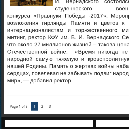
И. Вернадского состоял
студенческого военно-
конкурса «Правнуки Победы -2017». Мероп
возложения гирлянды Памяти и цветов к 
интернационалистам и торжественного м
митинг, ректор КФУ им. В. И. Вернадского Се
что около 27 миллионов жизней – такова цен
Отечественной войне. «Время никогда не
народной самую тяжелую и кровопролитну
нашей Родины. Память о жертвах войны наба
сердцах, повелевая не забывать подвиг народ
мир», — добавил ректор.
Page 1 of 3
1
2
3