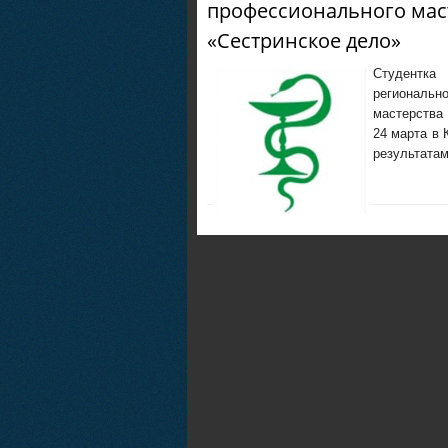
профессионального мас
«Сестринское дело»
Студентка 
региональн
мастерства 
24 марта в 
результата