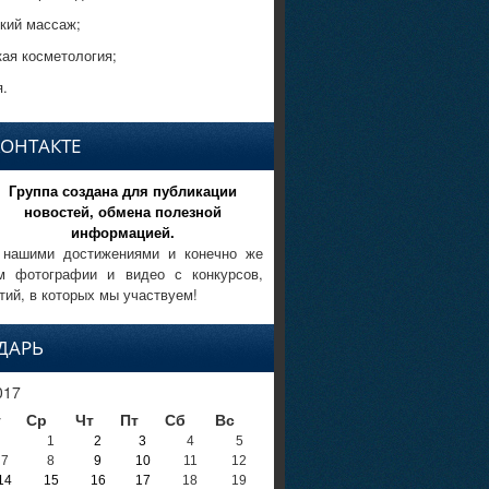
кий массаж;
кая косметология;
.
КОНТАКТЕ
Группа создана для публикации
новостей, обмена полезной
информацией.
 нашими достижениями и конечно же
м фотографии и видео с конкурсов,
тий, в которых мы участвуем!
ДАРЬ
017
т
Ср
Чт
Пт
Сб
Вс
1
2
3
4
5
7
8
9
10
11
12
14
15
16
17
18
19