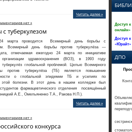
БИБЛИ
Читать далее »
омментариев нет »
Доступ к
онлайн»
 с туберкулезом
Доступ к
 24 марта проводится Всемирный день борьбы с
«Юрайт»
зом. Всемирный день борьбы против туберкулёза —
дата, отмечаемая ежегодно 24 марта по инициативе
ДПО
 организации здравоохранения (ВОЗ), в 1993 году
 туберкулёз глобальной проблемой. Целью Всемирного
Про
ы против туберкулёза (ТБ) является повышение
нности о глобальной эпидемии ТБ и усилиях по
Конт
и этой болезни. В этот день в нашем колледже был
 студентов фармацевтического отделения посвящённый
рницкий А.Е., Омельяненко Т.А., Ракова Н.П.).
Объявляе
квалифик
Читать далее »
переподг
омментариев нет »
сестринс
оссийского конкурса
стоматол