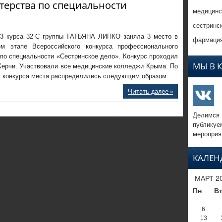
терства по специальности
медицинс
сестринс
3 курса 32-С группы ТАТЬЯНА ЛИПКО заняла 3 место в
фармация
ом этапе Всероссийского конкурса профессионального
по специальности «Сестринское дело». Конкурс проходил
МЫ В 
Керчи. Участвовали все медицинские колледжи Крыма. По
м конкурса места распределились следующим образом:
Читать далее »
Делимся
публикуе
мероприя
КАЛЕН
МАРТ 2
Пн
В
6
13