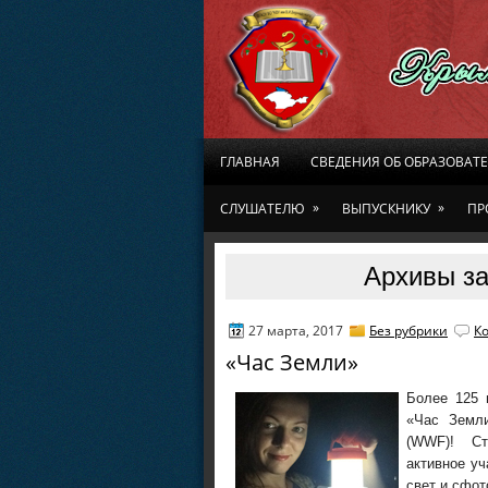
ГЛАВНАЯ
СВЕДЕНИЯ ОБ ОБРАЗОВАТ
»
»
СЛУШАТЕЛЮ
ВЫПУСКНИКУ
ПР
Архивы за
27 марта, 2017
Без рубрики
К
«Час Земли»
Более 125 
«Час Земли
(WWF)! Ст
активное уч
свет и сфот