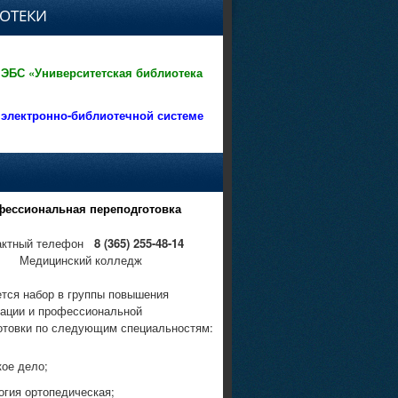
ОТЕКИ
 ЭБС «Университетская библиотека
 электронно-библиотечной системе
фессиональная переподготовка
актный телефон
8 (365) 255-48-14
Медицинский колледж
тся набор в группы повышения
ации и профессиональной
отовки по следующим специальностям:
кое дело;
огия ортопедическая;