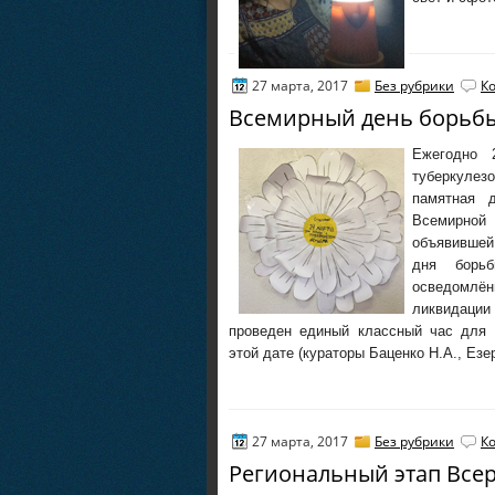
27 марта, 2017
Без рубрики
К
Всемирный день борьбы
Ежегодно
туберкуле
памятная 
Всемирной
объявившей
дня борьб
осведомлё
ликвидаци
проведен единый классный час для
этой дате (кураторы Баценко Н.А., Езе
27 марта, 2017
Без рубрики
К
Региональный этап Всер