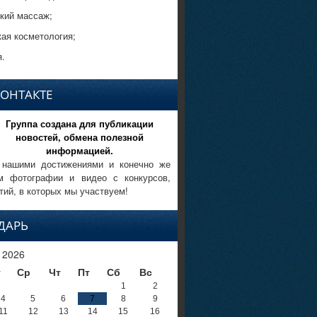
кий массаж;
кая косметология;
.
КОНТАКТЕ
Группа создана для публикации
новостей, обмена полезной
информацией.
 нашими достижениями и конечно же
м фотографии и видео с конкурсов,
тий, в которых мы участвуем!
ДАРЬ
 2026
т
Ср
Чт
Пт
Сб
Вс
1
2
4
5
6
7
8
9
11
12
13
14
15
16