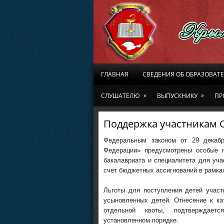
ГЛАВНАЯ
СВЕДЕНИЯ ОБ ОБРАЗОВАТ
»
»
СЛУШАТЕЛЮ
ВЫПУСКНИКУ
ПР
Поддержка участникам С
Федеральным законом от 29 декаб
Федерации» предусмотрены особые п
бакалавриата и специалитета для уча
счет бюджетных ассигнований в рамка
Льготы для поступления детей учас
усыновленных детей. Отнесение к ка
отдельной квоты, подтверждаетс
установленном порядке.