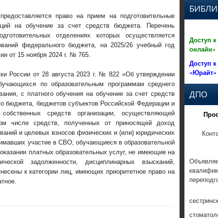
БИБЛИ
предоставляется право на прием на подготовительные
аций на обучение за счет средств бюджета. Перечень
подготовительных отделениях которых осуществляется
Доступ к
ований федерального бюджета, на 2025/26 учебный год
онлайн»
и от 15 ноября 2024 г. № 765.
Доступ к
«Юрайт»
ки России от 28 августа 2023 г. № 822 «Об утверждении
обучающихся по образовательным программам среднего
ДПО
ания, с платного обучения на обучение за счет средств
о бюджета, бюджетов субъектов Российской Федерации и
собственных средств организации, осуществляющей
Про
том числе средств, полученных от приносящей доход
Конт
ваний и целевых взносов физических и (или) юридических
нимавших участие в СВО, обучающиеся в образовательной
 оказании платных образовательных услуг, не имеющие на
Объявляе
ческой задолженности, дисциплинарных взысканий,
квалифик
тнесены к категории лиц, имеющих приоритетное право на
переподг
атное.
сестринс
стоматол