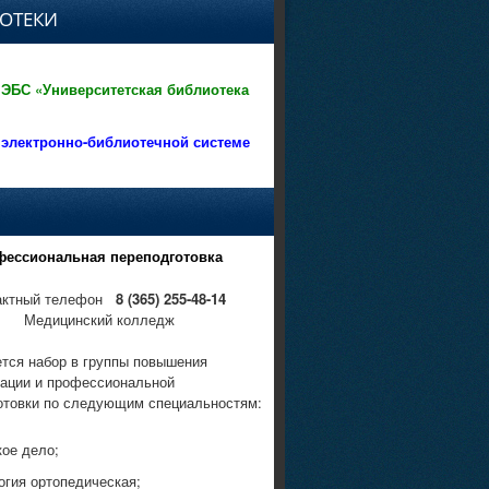
ОТЕКИ
 ЭБС «Университетская библиотека
 электронно-библиотечной системе
фессиональная переподготовка
актный телефон
8 (365) 255-48-14
Медицинский колледж
тся набор в группы повышения
ации и профессиональной
отовки по следующим специальностям:
кое дело;
огия ортопедическая;