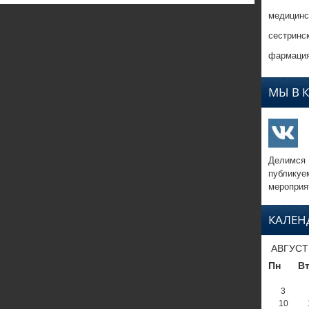
медицинс
сестринс
фармация
МЫ В 
Делимся
публикуе
мероприя
КАЛЕН
АВГУСТ
Пн
В
3
10