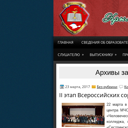
ГЛАВНАЯ
СВЕДЕНИЯ ОБ ОБРАЗОВАТ
»
»
СЛУШАТЕЛЮ
ВЫПУСКНИКУ
ПР
Архивы за
23 марта, 2017
Без рубрики
К
II этап Всероссийских 
22 марта в
центра МЧС
«Человечес
колледжа, 
«Сестринск