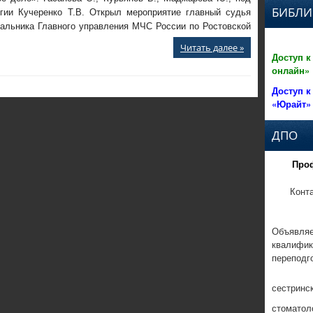
БИБЛИ
гии Кучеренко Т.В. Открыл мероприятие главный судья
чальника Главного управления МЧС России по Ростовской
Читать далее »
Доступ к
онлайн»
Доступ к
«Юрайт»
ДПО
Про
Конт
Объявляе
квалифик
переподг
сестринс
стоматол