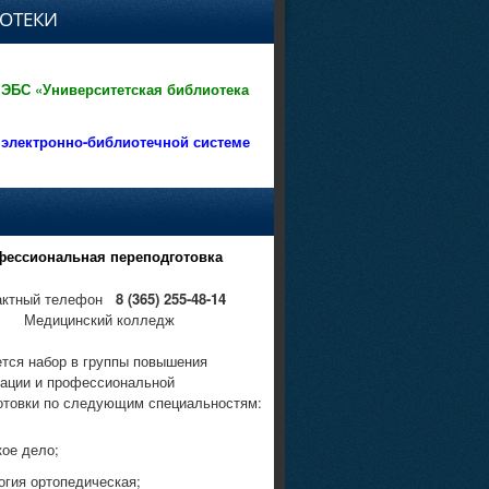
ОТЕКИ
 ЭБС «Университетская библиотека
 электронно-библиотечной системе
фессиональная переподготовка
актный телефон
8 (365) 255-48-14
Медицинский колледж
тся набор в группы повышения
ации и профессиональной
отовки по следующим специальностям:
кое дело;
огия ортопедическая;