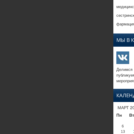
медицинс
сестринс
фармация
МЫ В 
Делимся
публикуе
мероприя
КАЛЕН
МАРТ 2
Пн
В
6
13