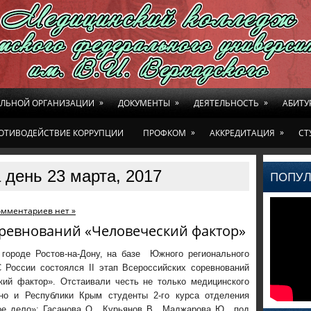
»
»
»
ЕЛЬНОЙ ОРГАНИЗАЦИИ
ДОКУМЕНТЫ
ДЕЯТЕЛЬНОСТЬ
АБИТУ
»
»
ОТИВОДЕЙСТВИЕ КОРРУПЦИИ
ПРОФКОМ
АККРЕДИТАЦИЯ
СТ
 день 23 марта, 2017
ПОПУЛ
омментариев нет »
соревнований «Человеческий фактор»
 городе Ростов-на-Дону, на базе Южного регионального
 России состоялся II этап Всероссийских соревнований
кий фактор». Отстаивали честь не только медицинского
но и Республики Крым студенты 2-го курса отделения
ое дело»: Гасанова О., Курьянов В., Маджарова Ю., под