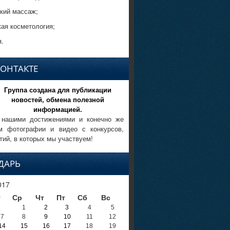
кий массаж;
кая косметология;
.
КОНТАКТЕ
Группа создана для публикации
новостей, обмена полезной
информацией.
 нашими достижениями и конечно же
м фотографии и видео с конкурсов,
тий, в которых мы участвуем!
ДАРЬ
017
т
Ср
Чт
Пт
Сб
Вс
1
2
3
4
5
7
8
9
10
11
12
14
15
16
17
18
19