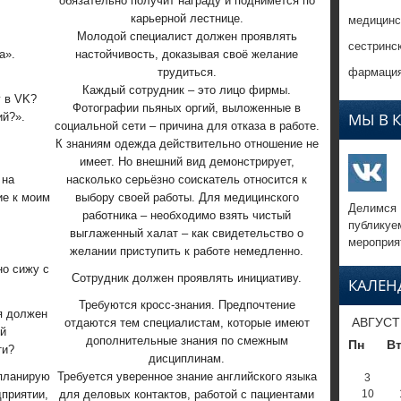
обязательно получит награду и поднимется по
медицинс
карьерной лестнице.
Молодой специалист должен проявлять
сестринс
а».
настойчивость, доказывая своё желание
фармация
трудиться.
Каждый сотрудник – это лицо фирмы.
 в VK?
Фотографии пьяных оргий, выложенные в
МЫ В 
ий?».
социальной сети – причина для отказа в работе.
К знаниям одежда действительно отношение не
имеет. Но внешний вид демонстрирует,
 на
насколько серьёзно соискатель относится к
ие к моим
выбору своей работы. Для медицинского
Делимся
работника – необходимо взять чистый
публикуе
выглаженный халат – как свидетельство о
мероприя
желании приступить к работе немедленно.
но сижу с
Сотрудник должен проявлять инициативу.
КАЛЕН
.
Требуются кросс-знания. Предпочтение
я должен
АВГУСТ
отдаются тем специалистам, которые имеют
й
дополнительные знания по смежным
Пн
В
ти?
дисциплинам.
 планирую
Требуется уверенное знание английского языка
3
дприятии,
для деловых контактов, работой с пациентами
10