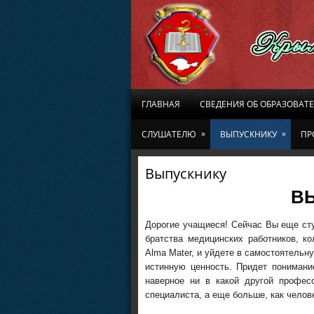
ГЛАВНАЯ
СВЕДЕНИЯ ОБ ОБРАЗОВАТ
»
»
СЛУШАТЕЛЮ
ВЫПУСКНИКУ
ПР
Выпускнику
В
Дорогие учащиеся! Сейчас Вы еще сту
братства медицинских работников, к
Аlma Мater, и уйдете в самостоятель
истинную ценность. Придет понимани
наверное ни в какой другой професс
специалиста, а еще больше, как челове