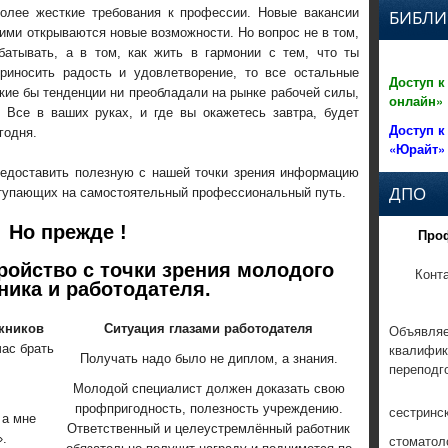
олее жесткие требования к профессии. Новые вакансии
БИБЛИ
ими открываются новые возможности. Но вопрос не в том,
батывать, а в том, как жить в гармонии с тем, что ты
риносить радость и удовлетворение, то все остальные
Доступ к
кие бы тенденции ни преобладали на рынке рабочей силы,
онлайн»
 Все в ваших руках, и где вы окажетесь завтра, будет
Доступ к
годня.
«Юрайт»
едоставить полезную с нашей точки зрения информацию
ДПО
ступающих на самостоятельный профессиональный путь.
Но прежде !
Про
тройство
с точки зрения молодого
Конт
ника и работодателя.
кников
Ситуация глазами работодателя
Объявляе
квалифик
час брать
Получать надо было не диплом, а знания.
переподг
Молодой специалист должен доказать свою
профпригодность, полезность учреждению.
сестринс
 а мне
Ответственный и целеустремлённый работник
.
стоматол