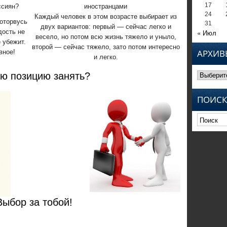
17
ссиян?
иностранцами
24
Каждый человек в этом возрасте выбирает из
оторвусь
31
двух вариантов: первый — сейчас легко и
дость не
« Июл
весело, но потом всю жизнь тяжело и уныло,
 убежит.
второй — сейчас тяжело, зато потом интересно
АРХИВ
вное!
и легко.
Архивы
ю позицию занять?
ПОИСК
Выбор за тобой!