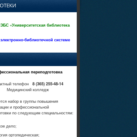
ОТЕКИ
 ЭБС «Университетская библиотека
 электронно-библиотечной системе
фессиональная переподготовка
актный телефон
8 (365) 255-48-14
Медицинский колледж
тся набор в группы повышения
ации и профессиональной
отовки по следующим специальностям:
кое дело;
огия ортопедическая;