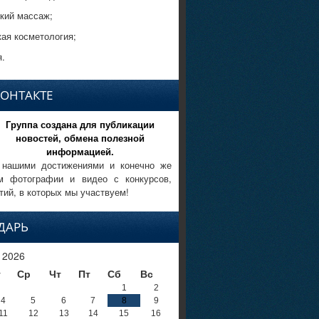
кий массаж;
кая косметология;
.
КОНТАКТЕ
Группа создана для публикации
новостей, обмена полезной
информацией.
 нашими достижениями и конечно же
м фотографии и видео с конкурсов,
тий, в которых мы участвуем!
ДАРЬ
 2026
т
Ср
Чт
Пт
Сб
Вс
1
2
4
5
6
7
8
9
11
12
13
14
15
16