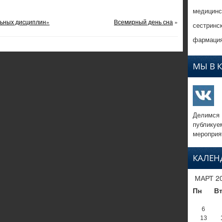
медицинс
ьных дисциплин»
Всемирный день сна
»
сестринс
фармация
МЫ В 
Делимся
публикуе
мероприя
КАЛЕН
МАРТ 2
Пн
В
6
13