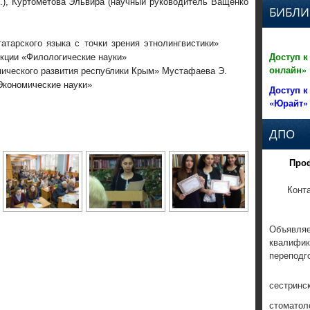
.), Куртометова Эльвира (научный руководитель Ващенко
БИБЛИ
татарского языка с точки зрения этнолингвистики»
Доступ к
екции «Филологические науки»
онлайн»
омического развития республики Крым» Мустафаева Э.
Экономические науки»
Доступ к
«Юрайт»
ДПО
Про
Конт
Объявляе
квалифик
переподг
сестринс
стоматол