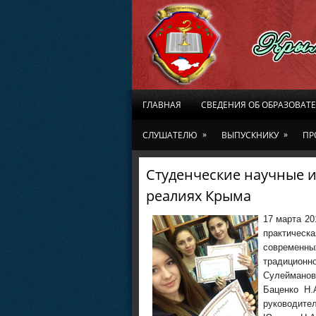
ГЛАВНАЯ
СВЕДЕНИЯ ОБ ОБРАЗОВАТ
»
»
СЛУШАТЕЛЮ
ВЫПУСКНИКУ
ПР
Студенческие научные 
реалиях Крыма
17 марта 20
практическ
современ
традиционно
Сулейманов
Баценко Н.
руководител