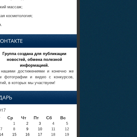
кий массаж;
кая косметология;
.
КОНТАКТЕ
Группа создана для публикации
новостей, обмена полезной
информацией.
 нашими достижениями и конечно же
м фотографии и видео с конкурсов,
тий, в которых мы участвуем!
ДАРЬ
017
т
Ср
Чт
Пт
Сб
Вс
1
2
3
4
5
7
8
9
10
11
12
14
15
16
17
18
19