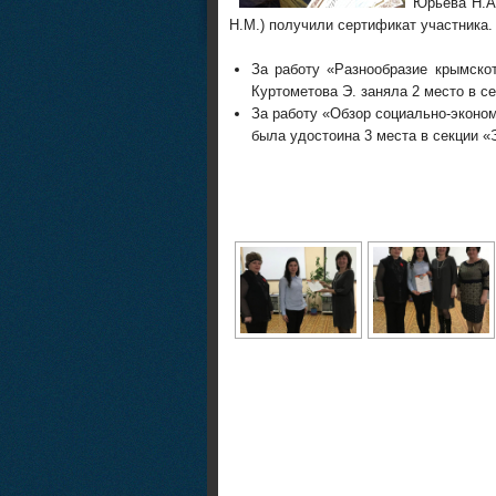
Юрьева Н.А
Н.М.) получили сертификат участника.
За работу «Разнообразие крымско
Куртометова Э. заняла 2 место в с
За работу «Обзор социально-экон
была удостоина 3 места в секции «