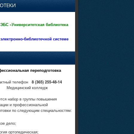
ОТЕКИ
 ЭБС «Университетская библиотека
 электронно-библиотечной системе
фессиональная переподготовка
актный телефон
8 (365) 255-48-14
Медицинский колледж
тся набор в группы повышения
ации и профессиональной
отовки по следующим специальностям:
кое дело;
огия ортопедическая;