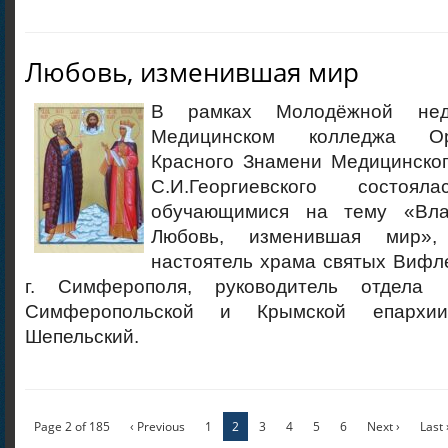
Любовь, изменившая мир
В рамках Молодёжной нед
Медицинском колледжа Ор
Красного Знамени Медицинског
С.И.Георгиевского состо
обучающимися на тему «Вл
Любовь, изменившая мир»,
настоятель храма святых Вифл
г. Симферополя, руководитель отдела
Симферопольской и Крымской епархи
Шепельский.
Page 2 of 185
‹ Previous
1
2
3
4
5
6
Next ›
Last 