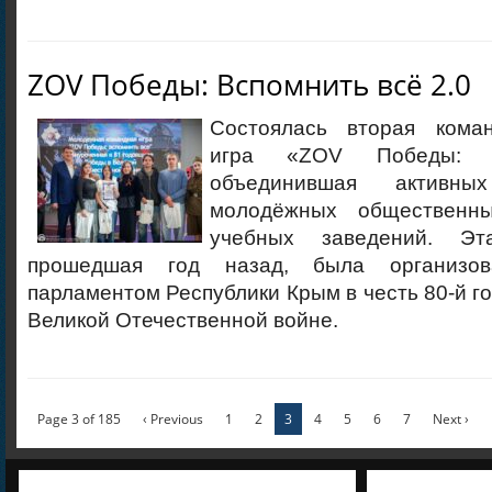
ZOV Победы: Вспомнить всё 2.0
Состоялась вторая кома
игра «ZOV Победы: В
объединившая активных
молодёжных общественн
учебных заведений. Эт
прошедшая год назад, была организо
парламентом Республики Крым в честь 80-й 
Великой Отечественной войне.
Page 3 of 185
‹ Previous
1
2
3
4
5
6
7
Next ›