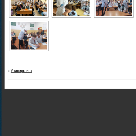
«
Универглига