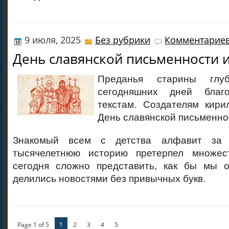
9 июля, 2025
Без рубрики
Комментариев
День славянской письменности 
Преданья старины глу
сегодняшних дней благ
текстам. Создателям кир
День славянской письменнос
Знакомый всем с детства алфавит за
тысячелетнюю историю претерпел множес
сегодня сложно представить, как бы мы о
делились новостями без привычных букв.
Page 1 of 5
1
2
3
4
5