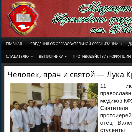
»
ГЛАВНАЯ
СВЕДЕНИЯ ОБ ОБРАЗОВАТЕЛЬНОЙ ОРГАНИЗАЦИИ
Д
»
»
СЛУШАТЕЛЮ
ВЫПУСКНИКУ
ПРОТИВОДЕЙСТВИЕ КОРРУПЦИИ
Человек, врач и святой — Лука 
11 июн
правосла
медиков КФ
Святителя
протоиере
отец Вале
студент