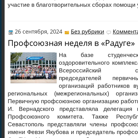
участие в благотворительных сборах помощи
26 сентября, 2024
Без рубрики
Коммента
Профсоюзная неделя в «Радуге»
На базе студенческ
оздоровительного комплек
Всероссийский семи
председателей первич
организаций работников в
региональных (межрегиональных) органи
Первичную профсоюзною организацию работн
И. Вернадского представляла делегация 
Профсоюзного комитета. Также Респу
Севастополь представляли члены профсою
имени Февзи Якубова и председатель профс