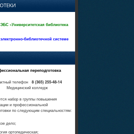
ОТЕКИ
 ЭБС «Университетская библиотека
 электронно-библиотечной системе
фессиональная переподготовка
актный телефон
8 (365) 255-48-14
Медицинский колледж
тся набор в группы повышения
ации и профессиональной
отовки по следующим специальностям:
кое дело;
огия ортопедическая;