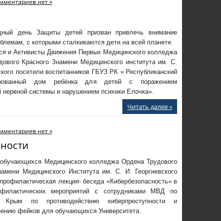
мментариев нет »
дный день Защиты детей призван привлечь внимание
блемам, с которыми сталкиваются дети на всей планете.
я и Активисты Движения Первых Медицинского колледжа
дового Красного Знамени Медицинского института им. С.
ского посетили воспитанников ГБУЗ РК » Республиканский
ированный дом ребёнка для детей с поражением
 нервной системы и нарушением психики Елочка».
Читать далее »
мментариев нет »
сности
 обучающихся Медицинского колледжа Ордена Трудового
намени Медицинского Института им. С. И. Георгиевского
профилактическая лекция- беседа «Кибербезопасность» в
офилактических мероприятий с сотрудниками МВД по
е Крым по противодействию киберпреступности и
нению фейков для обучающихся Университета.