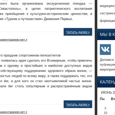
ского была организована экскурсионная поездка —
медицинс
Севастополь», в целях патриотического воспитания
сестринс
же приобщения к культурно-историческим ценностям, в
ия «Туризм и путешествия» Движения Первых.
фармация
Читать далее »
МЫ В 
мментариев нет »
то праздник спортсменов-легкоатлетов
Делимся
 появилась идея сделать его Всемирным, чтобы привлечь
публикуе
ак к одному и простейших и наиболее доступных видов
мероприя
особствующему поддержанию здорового образа жизни, —
остых людей по всему миру, а также поддержать тех, кто
КАЛЕН
л бег, и для кого он стал неотъемлемой частью жизни.
лали бег столь популярным и распространённым видом
ИЮНЬ 2
Пн
В
Читать далее »
3
мментариев нет »
10