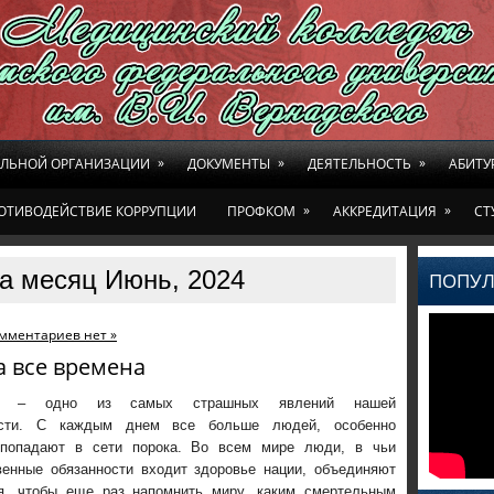
»
»
»
ЕЛЬНОЙ ОРГАНИЗАЦИИ
ДОКУМЕНТЫ
ДЕЯТЕЛЬНОСТЬ
АБИТУ
»
»
ОТИВОДЕЙСТВИЕ КОРРУПЦИИ
ПРОФКОМ
АККРЕДИТАЦИЯ
СТ
а месяц Июнь, 2024
ПОПУЛ
мментариев нет »
а все времена
ия – одно из самых страшных явлений нашей
ости. С каждым днем все больше людей, особенно
попадают в сети порока. Во всем мире люди, в чьи
венные обязанности входит здоровье нации, объединяют
я, чтобы еще раз напомнить миру, каким смертельным