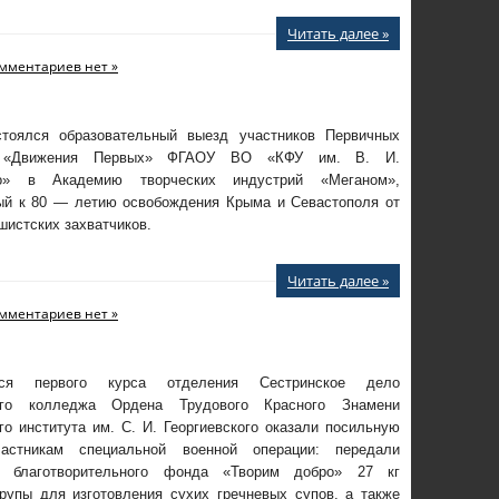
Читать далее »
мментариев нет »
тоялся образовательный выезд участников Первичных
й «Движения Первых» ФГАОУ ВО «КФУ им. В. И.
го» в Академию творческих индустрий «Меганом»,
ый к 80 — летию освобождения Крыма и Севастополя от
истских захватчиков.
Читать далее »
мментариев нет »
еся первого курса отделения Сестринское дело
ого колледжа Ордена Трудового Красного Знамени
о института им. С. И. Георгиевского оказали посильную
астникам специальной военной операции: передали
м благотворительного фонда «Творим добро» 27 кг
крупы для изготовления сухих гречневых супов, а также