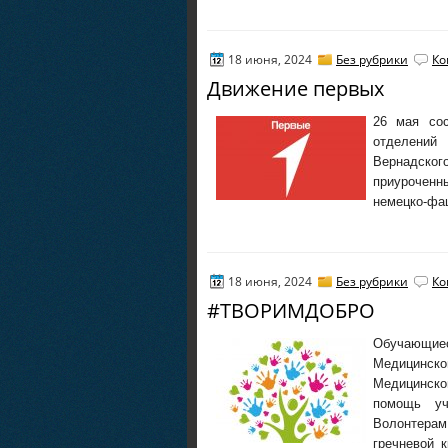
18 июня, 2024
Без рубрики
Ко
Движение первых
26 мая сос
отделени
Вернадско
приуроченн
немецко-фаш
18 июня, 2024
Без рубрики
Ко
#ТВОРИМДОБРО
Обучающи
Медицинск
Медицинског
помощь уч
Волонтера
гречневой 