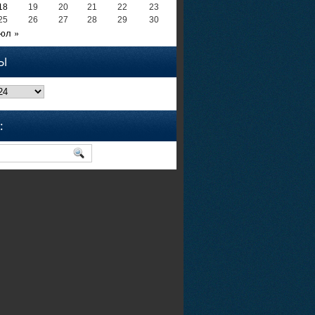
18
19
20
21
22
23
25
26
27
28
29
30
юл »
Ы
: