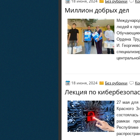
18 июня, 2024
Без рубрики
Ко
Миллион добрых дел
Междунаро
людей к про
Обучающиес
Ордена Тру
И. Георгиев
специализ
центральной
18 июня, 2024
Без рубрики
Ко
Лекция по кибербезопа
27 мая для
Красного З
состоялась 
рамках пр
Республик
распростра