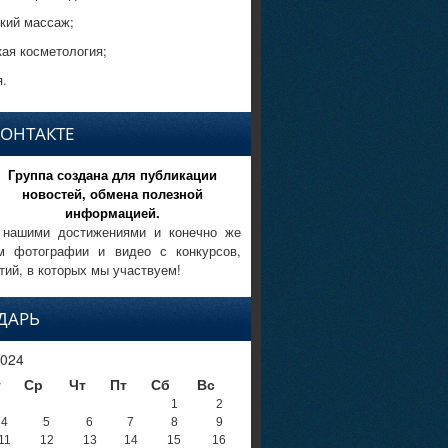
кий массаж;
кая косметология;
.
КОНТАКТЕ
Группа создана для публикации
новостей, обмена полезной
информацией.
 нашими достижениями и конечно же
м фотографии и видео с конкурсов,
тий, в которых мы участвуем!
ДАРЬ
024
т
Ср
Чт
Пт
Сб
Вс
1
2
4
5
6
7
8
9
11
12
13
14
15
16