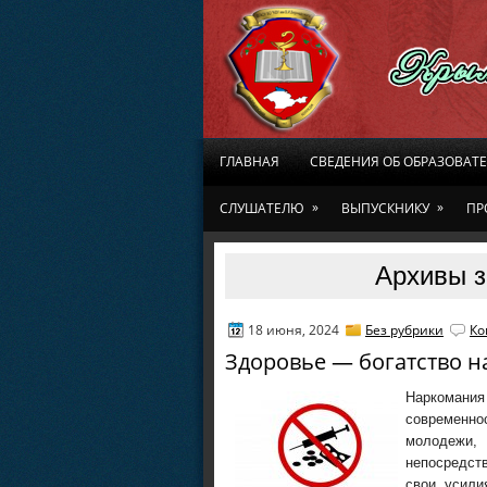
ГЛАВНАЯ
СВЕДЕНИЯ ОБ ОБРАЗОВАТ
»
»
СЛУШАТЕЛЮ
ВЫПУСКНИКУ
ПР
Архивы з
18 июня, 2024
Без рубрики
Ко
Здоровье — богатство н
Наркоман
современн
молодежи, 
непосредст
свои усили