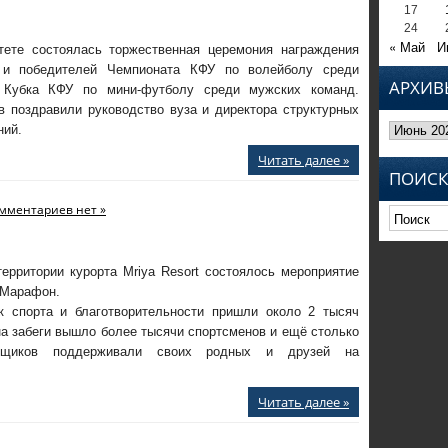
17
24
« Май
И
тете состоялась торжественная церемония награждения
 и победителей Чемпионата КФУ по волейболу среди
АРХИВ
 Кубка КФУ по мини-футболу среди мужских команд.
в поздравили руководство вуза и директора структурных
Архивы
ний.
Читать далее »
ПОИСК
мментариев нет »
ерритории курорта Mriya Resort состоялось мероприятие
Марафон.
к спорта и благотворительности пришли около 2 тысяч
на забеги вышло более тысячи спортсменов и ещё столько
ьщиков поддерживали своих родных и друзей на
Читать далее »