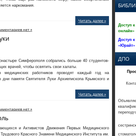
БИБЛИ
яется наркомания.
Читать далее »
Доступ к
мментариев нет »
онлайн»
уки
Доступ к
«Юрайт»
ДПО
онастыре Симферополя собрались больше 40 студентов-
их врачей, чтобы освятить свои халаты.
Про
в медицинских работников проводят каждый год на
в дни памяти Святителя Луки Архиепископа Крымского и
Конт
Читать далее »
Объявляе
квалифик
мментариев нет »
переподг
оль
сестринс
ающихся и Активистов Движения Первых Медицинского
стоматол
Трудового Красного Знамени Медицинского Института им.