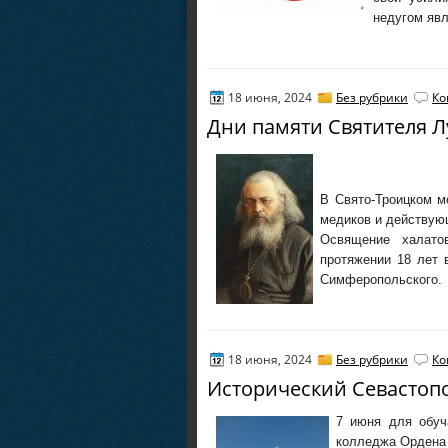
недугом явл
18 июня, 2024
Без рубрики
Ко
Дни памяти Святителя Л
В Свято-Троицком м
медиков и действующ
Освящение халато
протяжении 18 лет 
Симферопольского.
18 июня, 2024
Без рубрики
Ко
Исторический Севастоп
7 июня для обуч
колледжа Ордена 