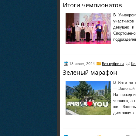
Итоги чемпионатов
В Универси
участников
девушек и
Спортсмено
подразделе
18 июня, 2024
Без рубрики
Ко
Зеленый марафон
В Ялте не т
— Зеленый 
На праздни
человек, а 
же болел
дистанциях.