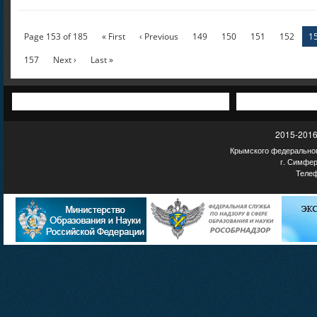
Page 153 of 185
« First
‹ Previous
149
150
151
152
1
157
Next ›
Last »
2015-2016
Крымского федеральног
г. Симфер
Телеф