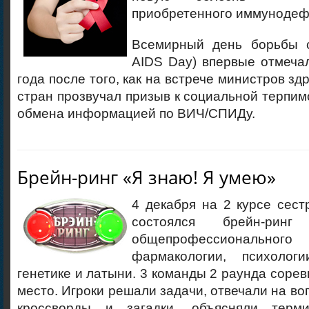
приобретенного иммунодеф
Всемирный день борьбы 
AIDS Day) впервые отмеча
года после того, как на встрече министров з
стран прозвучал призыв к социальной терпи
обмена информацией по ВИЧ/СПИДу.
Брейн-ринг «Я знаю! Я умею»
4 декабря на 2 курсе сест
состоялся брейн-рин
общепрофессионального ц
фармакологии, психологи
генетике и латыни. 3 команды 2 раунда сорев
место. Игроки решали задачи, отвечали на во
кроссворды и загадки, объясняли терми