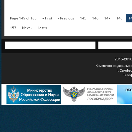
Page 149 of 185
« First
‹ Previous
145
146
147
148
1
153
Next ›
Last »
2015-2016
Крымского федеральног
г. Симфер
Телеф