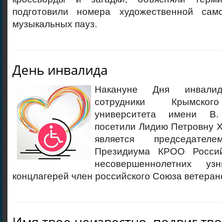
подготовили номера художественной само
музыкальных пауз.
День инвалида
Накануне Дня инвали
сотрудники Крымског
университета имени В.
посетили Лидию Петровну 
является председател
Президиума КРОО Россий
несовершеннолетних уз
концлагерей член российского Союза ветеран