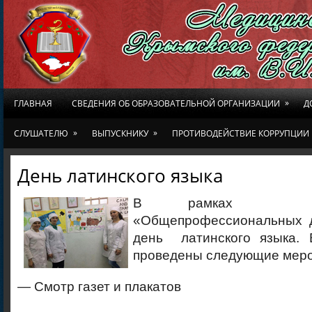
»
ГЛАВНАЯ
СВЕДЕНИЯ ОБ ОБРАЗОВАТЕЛЬНОЙ ОРГАНИЗАЦИИ
Д
»
»
СЛУШАТЕЛЮ
ВЫПУСКНИКУ
ПРОТИВОДЕЙСТВИЕ КОРРУПЦИИ
День латинского языка
В рамках н
«Общепрофессиональных д
день латинского языка. 
проведены следующие меро
— Смотр газет и плакатов