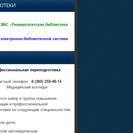
ОТЕКИ
 ЭБС «Университетская библиотека
 электронно-библиотечной системе
фессиональная переподготовка
актный телефон
8 (365) 255-48-14
Медицинский колледж
тся набор в группы повышения
ации и профессиональной
отовки по следующим специальностям:
кое дело;
огия ортопедическая;