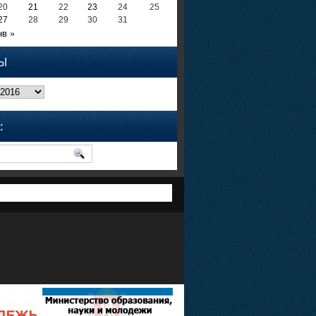
20
21
22
23
24
25
27
28
29
30
31
нв »
Ы
: