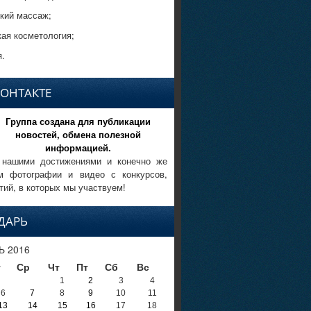
кий массаж;
кая косметология;
.
КОНТАКТЕ
Группа создана для публикации
новостей, обмена полезной
информацией.
 нашими достижениями и конечно же
м фотографии и видео с конкурсов,
тий, в которых мы участвуем!
ДАРЬ
Ь 2016
т
Ср
Чт
Пт
Сб
Вс
1
2
3
4
6
7
8
9
10
11
13
14
15
16
17
18