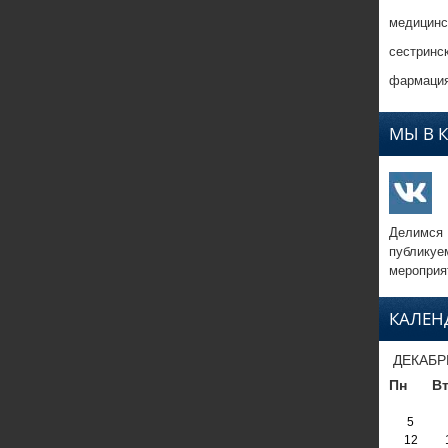
медицинс
сестринс
фармация
МЫ В 
Делимся
публикуе
мероприя
КАЛЕН
ДЕКАБР
Пн
В
5
12