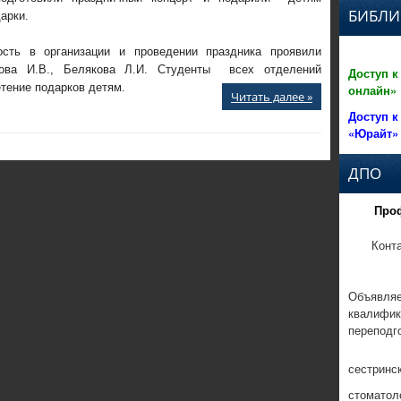
БИБЛИ
арки.
ость в организации и проведении праздника проявили
кова И.В., Белякова Л.И. Студенты всех отделений
Доступ к
тение подарков детям.
онлайн»
Читать далее »
Доступ к
«Юрайт»
ДПО
Про
Конт
Объявляе
квалифик
переподг
сестринс
стоматол