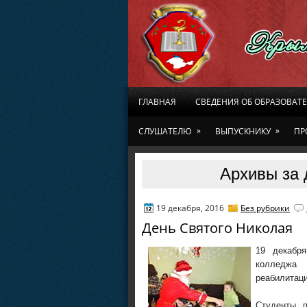
ГЛАВНАЯ
СВЕДЕНИЯ ОБ ОБРАЗОВАТ
»
»
СЛУШАТЕЛЮ
ВЫПУСКНИКУ
ПР
Архивы за 
19 декабря, 2016
Без рубрики
День Святого Николая
19 декабря
колледж
реабилитаци
Студенты 