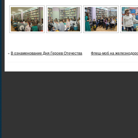
«
В ознаменование Дня Героев Отечества
Флеш-моб на железнодор