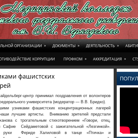
»
»
»
ЕЛЬНОЙ ОРГАНИЗАЦИИ
ДОКУМЕНТЫ
ДЕЯТЕЛЬНОСТЬ
АБИТУ
»
»
ОТИВОДЕЙСТВИЕ КОРРУПЦИИ
ПРОФКОМ
АККРЕДИТАЦИЯ
СТ
иками фашистских
ПОПУЛ
ерей
Хайдельберг-центр принимал поздравления от волонтеров
едерального университета (модератор — В.В. Бридко).
ими узниками фашистских концентрационных лагерей
наши лучшие артисты. Вниманию зрителей предстали
ханова с трогательным стихотворением «Говори, отец,
 Сафие Сейдаметовой с зажигательной «Лезгинкой».
е руки Фериде Халиловой в танце «Птичка» и