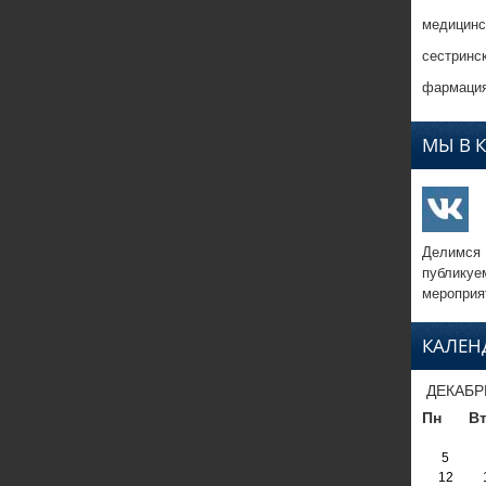
медицинс
сестринс
фармация
МЫ В 
Делимся
публикуе
мероприя
КАЛЕН
ДЕКАБР
Пн
В
5
12