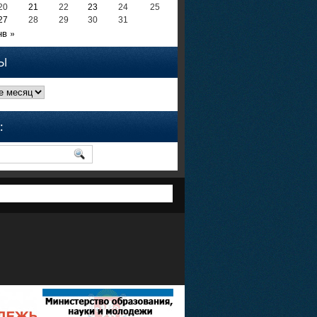
20
21
22
23
24
25
27
28
29
30
31
нв »
Ы
: