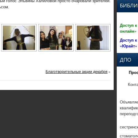
ый голос Эльвины Халиловой просто очаровали зрителей.
БИБЛИ
ьсом.
Доступ к
онлайн»
Доступ к
«Юрайт»
ДПО
Благотворительные акции декабря
»
Про
Конт
Объявляе
квалифик
переподг
сестринс
стоматол