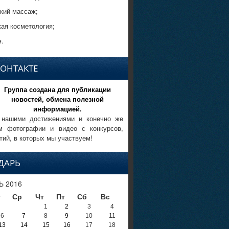
кий массаж;
кая косметология;
.
КОНТАКТЕ
Группа создана для публикации
новостей, обмена полезной
информацией.
 нашими достижениями и конечно же
м фотографии и видео с конкурсов,
тий, в которых мы участвуем!
ДАРЬ
Ь 2016
т
Ср
Чт
Пт
Сб
Вс
1
2
3
4
6
7
8
9
10
11
13
14
15
16
17
18