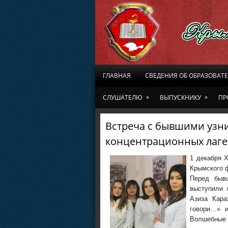
ГЛАВНАЯ
СВЕДЕНИЯ ОБ ОБРАЗОВАТ
»
»
СЛУШАТЕЛЮ
ВЫПУСКНИКУ
ПР
Встреча с бывшими узн
концентрационных лаг
1 декабря 
Крымского ф
Перед бывш
выступили 
Азиза Кара
говори…» и
Волшебны