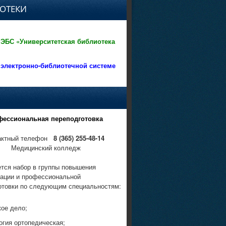
ОТЕКИ
 ЭБС «Университетская библиотека
 электронно-библиотечной системе
фессиональная переподготовка
актный телефон
8 (365) 255-48-14
Медицинский колледж
тся набор в группы повышения
ации и профессиональной
отовки по следующим специальностям:
кое дело;
огия ортопедическая;