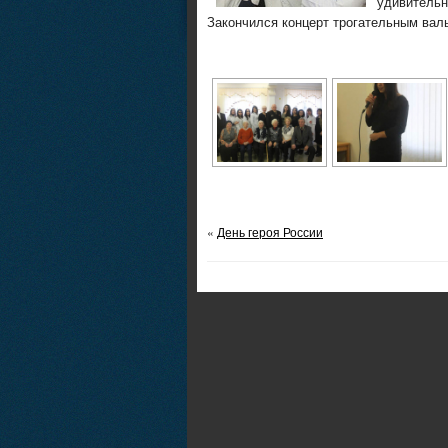
удивительн
Закончился концерт трогательным вал
«
День героя России