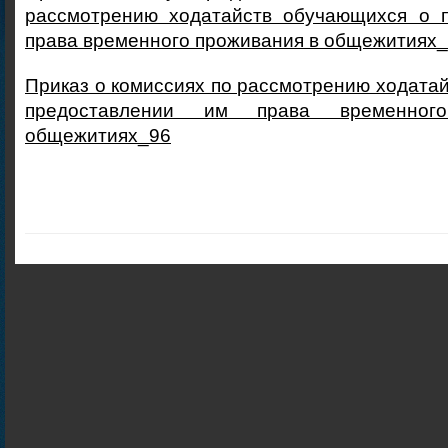
рассмотрению ходатайств обучающихся о 
права временного проживания в общежитиях
Приказ о комиссиях по рассмотрению ходата
предоставлении им права временног
общежитиях_96