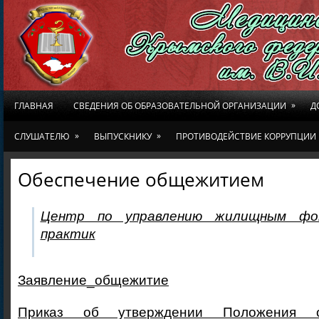
»
ГЛАВНАЯ
СВЕДЕНИЯ ОБ ОБРАЗОВАТЕЛЬНОЙ ОРГАНИЗАЦИИ
Д
»
»
СЛУШАТЕЛЮ
ВЫПУСКНИКУ
ПРОТИВОДЕЙСТВИЕ КОРРУПЦИИ
Обеспечение общежитием
Центр по управлению жилищным фо
практик
Заявление_общежитие
Приказ об утверждении Положения 