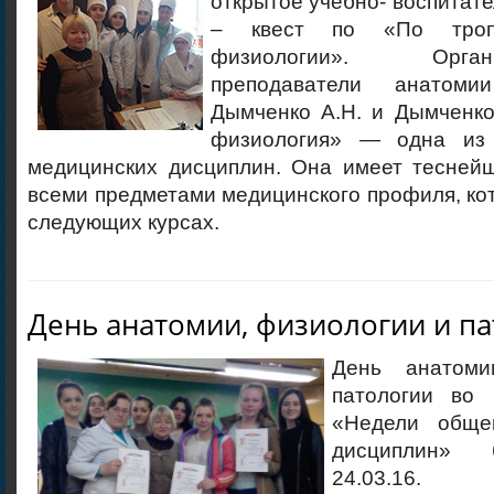
открытое учебно- воспитат
– квест по «По тро
физиологии». Орга
преподаватели анатом
Дымченко А.Н. и Дымченко
физиология» — одна из
медицинских дисциплин. Она имеет теснейш
всеми предметами медицинского профиля, ко
следующих курсах.
День анатомии, физиологии и п
День анатоми
патологии во 
«Недели обще
дисциплин» 
24.03.16.