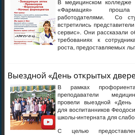
В медицинском колледже 
«Фармация» прош
работодателями. Со ст
встретились представител
сервис». Они рассказали о
требованиях к сотрудник
роста, предоставляемых льг
Выездной «День открытых двер
В рамках профориента
преподаватели медици
провели выездной «День 
для воспитанников Феодос
школы-интерната для слаб
С целью предоставле