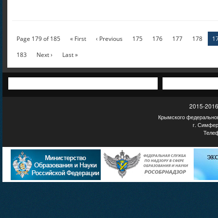
Page 179 of 185
« First
‹ Previous
175
176
177
178
1
183
Next ›
Last »
2015-2016
Крымского федеральног
г. Симфер
Телеф