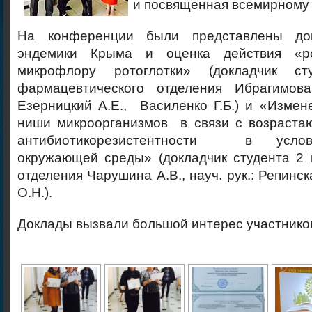
и посвященная всемирному 
На конференции были представлены до
эндемики Крыма и оценка действия «р
микрофлору ротоглотки» (докладчик с
фармацевтического отделения Ибрагимова 
Езерницкий А.Е., Василенко Г.Б.)
и «Измене
ниши микроорганизмов в связи с возраста
антибиотикорезистентности в услов
окружающей среды» (докладчик студента 2 
отделения Чарушина А.В., науч. рук.: Репинск
О.Н.).
Доклады вызвали большой интерес участнико