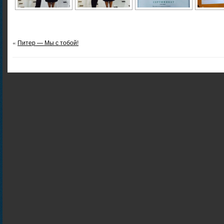
«
Питер — Мы с тобой!